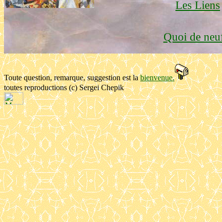
Les Liens
Quoi de neu
Toute question, remarque, suggestion est la
bienvenue
.
toutes reproductions (c) Sergei Chepik